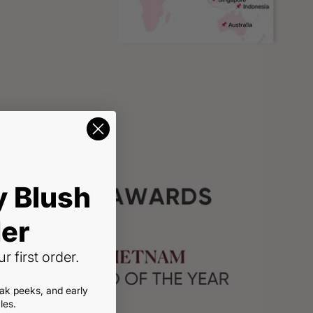
y Blush
er
r first order.
eak peeks, and early
les.