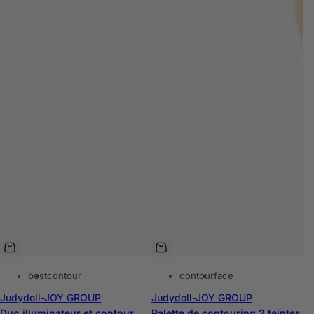
best
contour
contour
face
Judydoll-JOY GROUP
Judydoll-JOY GROUP
Duo illuminateur et contour
Palette de contouring 2 teintes