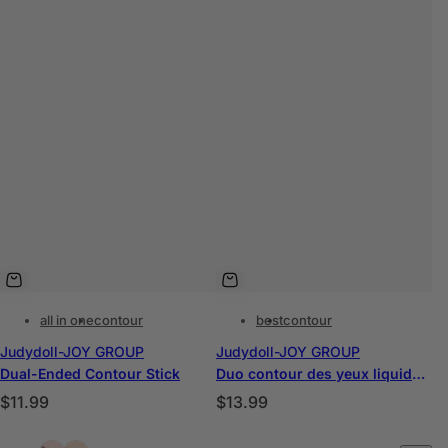
all in one
contour
best
contour
Judydoll-JOY GROUP
Judydoll-JOY GROUP
Dual-Ended Contour Stick
Duo contour des yeux liquide et illuminateur
P
P
$11.99
$13.99
r
r
C
C