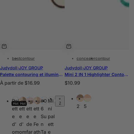
best
contour
concealer
contour
Judydoll-JOY GROUP
Judydoll-JOY GROUP
Palette contouring et illuminateur 2 en 1
Mini 2 IN 1 Highlighter Contour Palette
P
P
À partir de
$16.99
$10.99
r
r
C
C
i
i
#0
#0
+
Pal
Pal
Pal
Pal
#0
Mi
o
o
2
Hot
Hot
x
x
2
5
ett
ett
ett
ett
6
ni
u
u
h
h
e
e
e
e
Su
pal
l
l
a
a
d'
d'
de
Fe
n
ett
e
e
b
b
om
om
far
ath
Ta
e
u
u