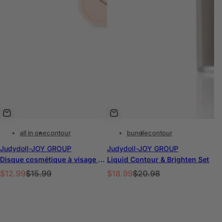
all in one
contour
bundle
contour
Judydoll-JOY GROUP
Judydoll-JOY GROUP
Disque cosmétique à visage stéréo
Liquid Contour & Brighten Set
P
P
P
P
$12.99
$15.99
$18.99
$20.98
r
r
r
r
i
i
i
i
x
x
x
x