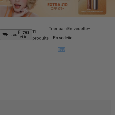
Trier par :
En vedette
11
Filtres
Filtres
et tri
produits
Best