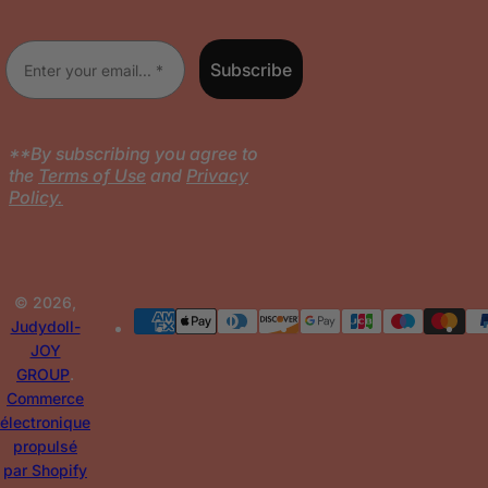
l
Enter your email
Subscribe
**By subscribing you agree to
the
Terms of Use
and
Privacy
Policy.
© 2026,
Judydoll-
JOY
GROUP
.
Commerce
électronique
propulsé
par Shopify