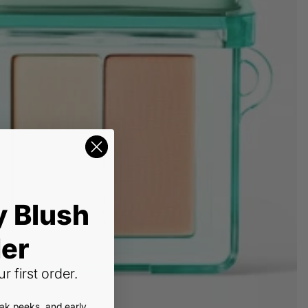
y Blush
er
r first order.
eak peeks, and early