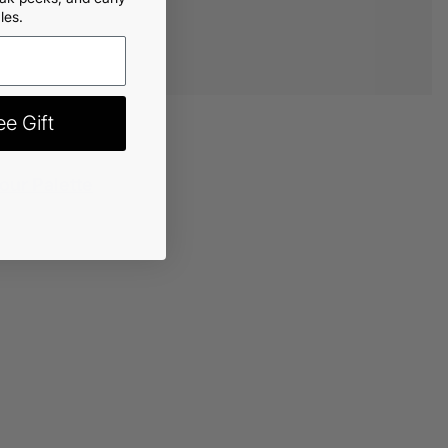
les.
e Gift
tour Palette