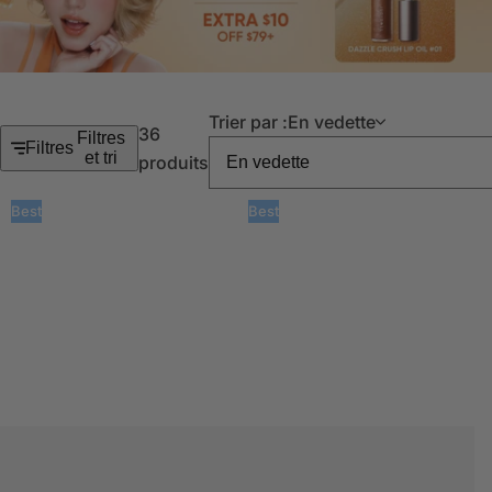
Trier par :
En vedette
36
Filtres
Filtres
et tri
produits
Best
Best