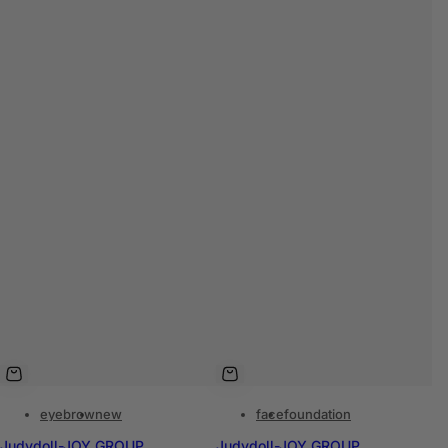
eyebrow
new
face
foundation
Judydoll-JOY GROUP
Judydoll-JOY GROUP