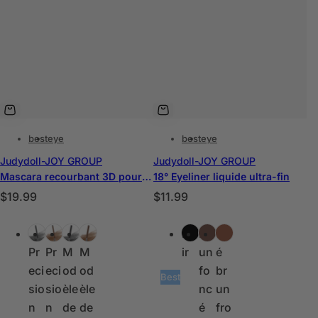
best
eye
best
eye
Judydoll-JOY GROUP
Judydoll-JOY GROUP
Mascara recourbant 3D pour cils - Volume maximal
18° Eyeliner liquide ultra-fin
P
P
$19.99
$11.99
r
r
C
C
i
i
6°
6°
6°
6°
No
Br
Th
o
o
x
x
Pr
Pr
M
M
ir
un
é
u
u
h
h
eci
eci
od
od
fo
br
l
l
Best
a
a
sio
sio
èle
èle
nc
un
e
e
b
b
n
n
de
de
é
fro
u
u