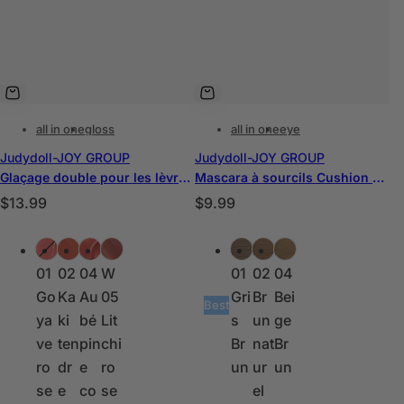
all in one
gloss
all in one
eye
Judydoll-JOY GROUP
Judydoll-JOY GROUP
Glaçage double pour les lèvres Hawthorn Candy
Mascara à sourcils Cushion Peigne
P
P
$13.99
$9.99
r
r
C
C
i
i
#S
#S
#S
#
#0
#0
#0
o
o
x
x
01
02
04
W
01
02
04
u
u
h
h
Go
Ka
Au
05
Gri
Br
Bei
l
l
Best
a
a
ya
ki
bé
Lit
s
un
ge
e
e
b
b
ve
ten
pin
chi
Br
nat
Br
u
u
i
i
ro
dr
e
ro
un
ur
un
r
r
t
t
se
e
co
se
el
s
s