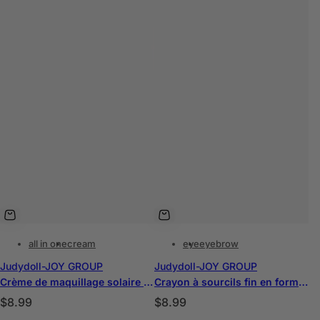
all in one
cream
eye
eyebrow
Judydoll-JOY GROUP
Judydoll-JOY GROUP
Crème de maquillage solaire 6 en 1 - Format voyage
Crayon à sourcils fin en forme triangulaire
P
P
$8.99
$8.99
r
r