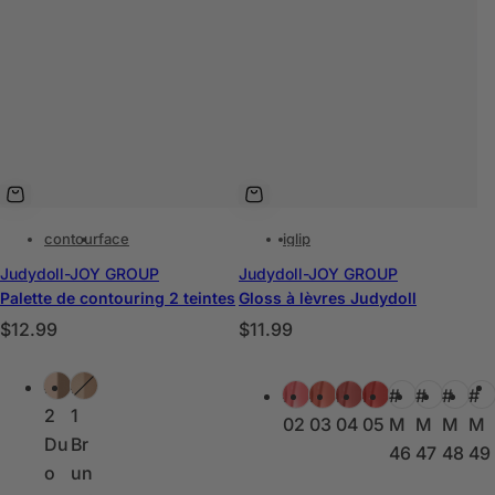
contour
face
ig
lip
Judydoll-JOY GROUP
Judydoll-JOY GROUP
Palette de contouring 2 teintes
Gloss à lèvres Judydoll
P
P
$12.99
$11.99
r
r
C
C
i
i
#0
#0
#G
#G
#G
#G
#
#
#
#
o
o
x
x
2
1
02
03
04
05
M
M
M
M
u
u
h
h
Du
Br
46
47
48
49
l
l
a
a
o
un
e
e