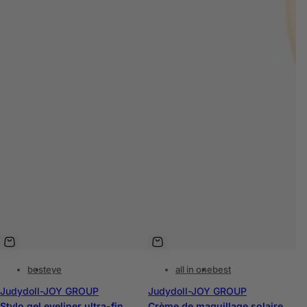
best
eye
all in one
best
Judydoll-JOY GROUP
Judydoll-JOY GROUP
Stylo gel eyeliner ultra-fin
Crème de maquillage solaire 6 en 1