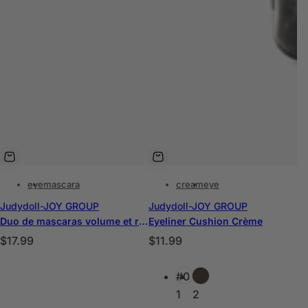
eye
mascara
cream
eye
Judydoll-JOY GROUP
Judydoll-JOY GROUP
Duo de mascaras volume et recourbe-câbles
Eyeliner Cushion Crème
P
P
$17.99
$11.99
r
r
C
i
i
#0
#0
o
x
x
1
2
u