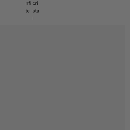
u
u
nfi
cri
e
e
te
sta
l
l
l