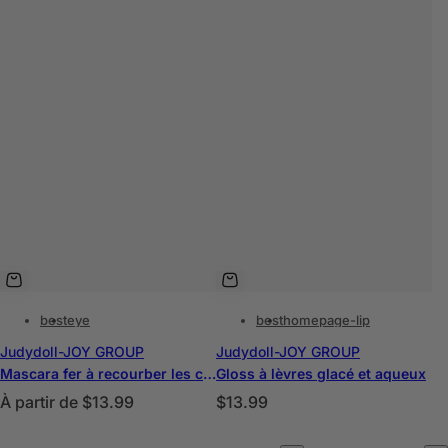
best
eye
best
homepage-lip
Judydoll-JOY GROUP
Judydoll-JOY GROUP
Mascara fer à recourber les cils 3D
Gloss à lèvres glacé et aqueux
P
P
À partir de
$13.99
$13.99
r
r
C
C