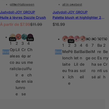
glitter
Halloween
all in one
best
Judydoll-JOY GROUP
Judydoll-JOY GROUP
Huile à lèvres Dazzle Crush
Palette blush et highlighter 2 en 1
P
P
P
À partir de
$7.99
$11.99
$16.99
r
r
r
C
C
i
i
i
#0
#0
#0
#0
#0
#0
#0
#0
#0
#0
101
10
o
o
Sale
Sale
Hot
x
x
x
1
2
3
4
1
2
3
4
6
7
Ba
2
u
u
p
h
h
Op
Lil
Cr
Ch
Me
Pê
Bal
Bai
Bei
M
re
Be
l
l
Best
Best
r
a
a
ale
as
ép
ar
lon
ch
let
n
ge
oc
Es
rry
e
e
o
b
b
co
au
us
me
lait
e
Lil
de
ha
se
Cr
u
u
m
i
i
rail
cla
cul
Fu
eu
fra
as
sol
ro
nti
us
r
r
o
t
t
ir
e
ch
x
îch
eil
sé
al
h
s
s
t
u
u
de
en
sia
e
i
e
e
lun
ro
o
l
l
e
se
n
n