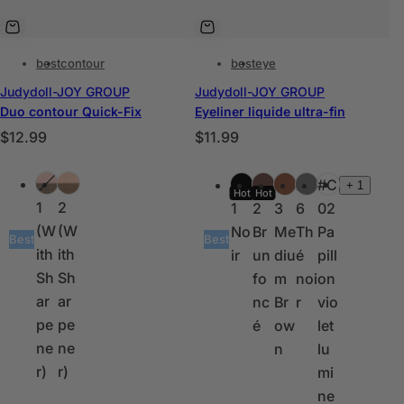
best
contour
best
eye
Judydoll-JOY GROUP
Judydoll-JOY GROUP
Duo contour Quick-Fix
Eyeliner liquide ultra-fin
P
P
$12.99
$11.99
r
r
C
C
i
i
#0
#0
#0
#0
#0
#0
#C
+
1
o
o
Hot
Hot
x
x
1
2
1
2
3
6
02
u
u
h
h
(W
(W
No
Br
Me
Th
Pa
l
l
Best
Best
a
a
ith
ith
ir
un
diu
é
pill
e
e
b
b
Sh
Sh
fo
m
noi
on
u
u
i
i
ar
ar
nc
Br
r
vio
r
r
t
t
pe
pe
é
ow
let
s
s
u
u
ne
ne
n
lu
e
e
r)
r)
mi
l
l
ne