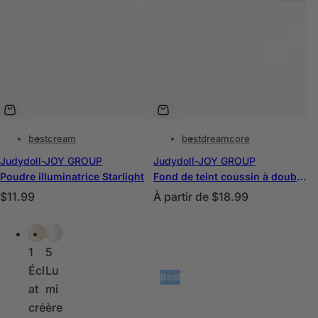
best
cream
best
dreamcore
Judydoll-JOY GROUP
Judydoll-JOY GROUP
Poudre illuminatrice Starlight
Fond de teint coussin à double fermentation au thé
P
P
$11.99
À partir de
$18.99
r
r
C
i
i
#0
#0
o
x
x
1
5
u
h
h
Écl
Lu
l
Best
a
a
at
mi
e
b
b
cré
ère
u