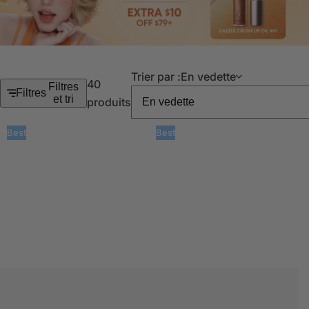
Trier par :
En vedette
40
Filtres
Filtres
et tri
produits
Best
Best