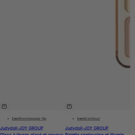
best
homepage-lip
best
contour
Judydoll-JOY GROUP
Judydoll-JOY GROUP
Gloss à lèvres glacé et aqueux
Palette contouring et illuminateur 2 en 1