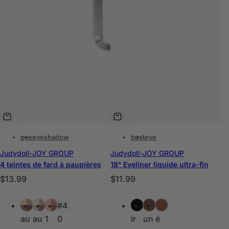
eye
eyeshadow
best
eye
Judydoll-JOY GROUP
Judydoll-JOY GROUP
4 teintes de fard à paupières
18° Eyeliner liquide ultra-fin
P
P
$13.99
$11.99
r
r
C
C
i
i
Ch
Ch
#3
#4
No
Br
Th
o
o
x
x
au
au
1
0
ir
un
é
u
u