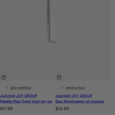
all in one
best
best
contour
Judydoll-JOY GROUP
Judydoll-JOY GROUP
Palette Play Color tout-en-un
Duo illuminateur et contour
P
P
$17.99
$13.99
r
r