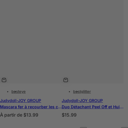
best
eye
best
glitter
Judydoll-JOY GROUP
Judydoll-JOY GROUP
Mascara fer à recourber les cils 3D
Duo Détachant Peel Off et Huile Repulpante
P
P
À partir de
$13.99
$15.99
r
r
C
C