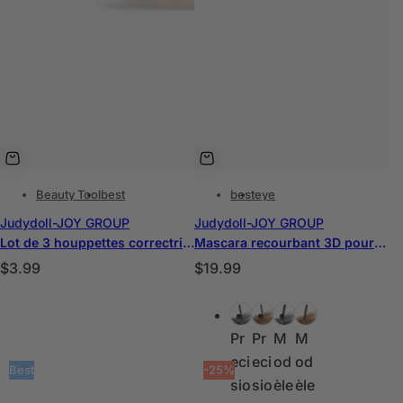
Beauty Tool
best
best
eye
Judydoll-JOY GROUP
Judydoll-JOY GROUP
Lot de 3 houppettes correctrices pour les doigts
Mascara recourbant 3D pour cils - Volume maximal
P
P
$3.99
$19.99
r
r
C
i
i
6°
6°
6°
6°
o
x
x
Pr
Pr
M
M
u
h
h
eci
eci
od
od
l
Best
-25%
a
a
sio
sio
èle
èle
e