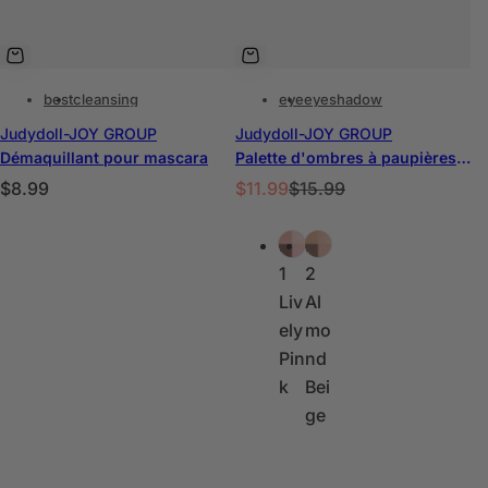
best
cleansing
eye
eyeshadow
Judydoll-JOY GROUP
Judydoll-JOY GROUP
Démaquillant pour mascara
Palette d'ombres à paupières pour le contour des yeux
P
P
P
$8.99
$11.99
$15.99
r
r
r
C
i
i
i
#0
#0
o
x
x
x
1
2
u
h
p
h
Liv
Al
l
a
r
a
ely
mo
e
b
o
b
Pin
nd
u
i
m
i
k
Bei
r
t
o
t
ge
s
u
t
u
e
i
e