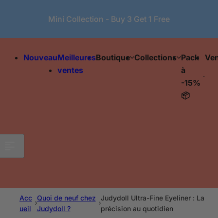
Passer au contenu
Mini Collection - Buy 3 Get 1 Free
Nouveau
Meilleures
Boutique
Collections
Pack
Ven
ventes
à
-15%
📦
Acc
Quoi de neuf chez
Judydoll Ultra-Fine Eyeliner : La
ueil
Judydoll ?
précision au quotidien