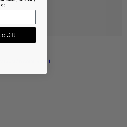
les.
e Gift
otección solar 6 en 1