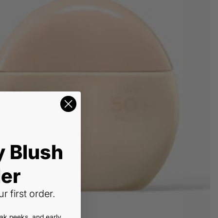
y Blush
er
r first order.
eak peeks, and early